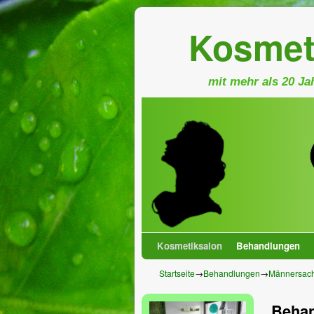
Kosmet
mit mehr als 20 Ja
Kosmetiksalon
Zum Inhalt wechseln
Zum sekundären Inhalt wechseln
Behandlungen
Startseite
→
Behandlungen
→
Männersac
Behan