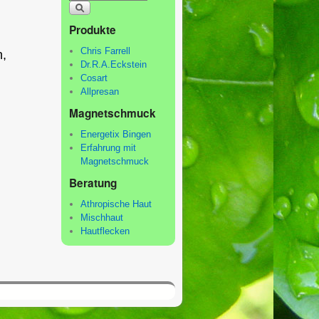
Produkte
Chris Farrell
,
Dr.R.A.Eckstein
Cosart
Allpresan
Magnetschmuck
Energetix Bingen
Erfahrung mit
Magnetschmuck
Beratung
Athropische Haut
Mischhaut
Hautflecken