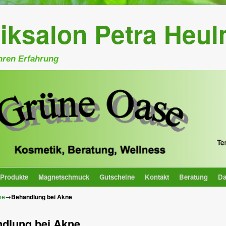
iksalon Petra Heu
hren Erfahrung
Produkte
Magnetschmuck
Gutscheine
Kontakt
Beratung
Da
he
→
Behandlung bei Akne
dlung bei Akne