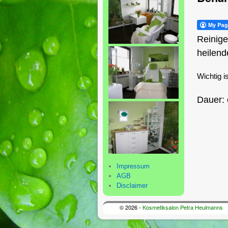
Reinige
heilend
Wichtig i
Dauer: 
Impressum
AGB
Disclaimer
© 2026 -
Kosmetiksalon Petra Heulmanns