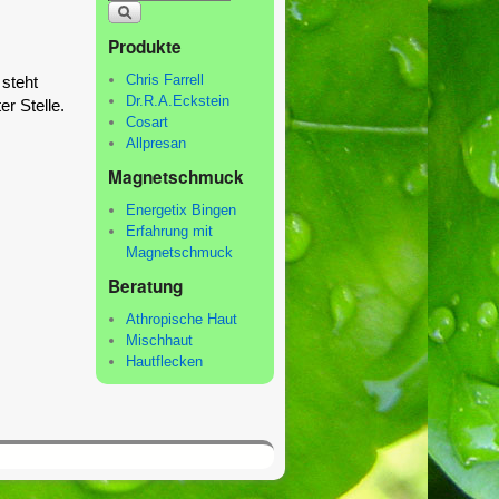
Produkte
Chris Farrell
 steht
Dr.R.A.Eckstein
r Stelle.
Cosart
Allpresan
Magnetschmuck
Energetix Bingen
Erfahrung mit
Magnetschmuck
Beratung
Athropische Haut
Mischhaut
Hautflecken