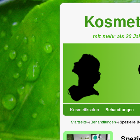
Kosmet
mit mehr als 20 Ja
Kosmetiksalon
Zum Inhalt wechseln
Zum sekundären Inhalt wechseln
Behandlungen
Startseite
→
Behandlungen
→
Spezielle 
Spezi